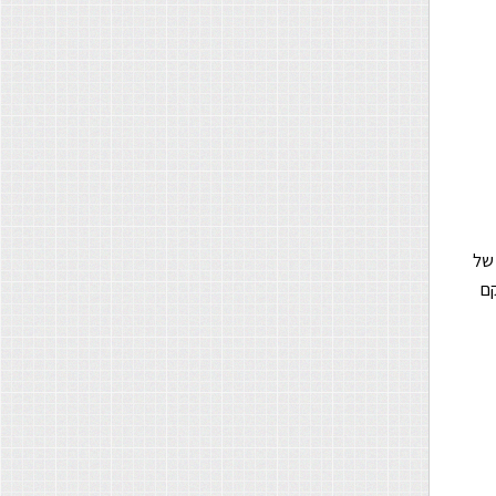
כושר ייצור של
קם