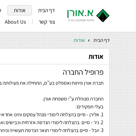
דף הבית
אודות
ס
צור קשר
About Us
דף הבית
אודות
»
אודות
פרופיל החברה
חברת אורן פיתוח ואספלט בע"מ, התחילה את פעילותה בענף בשנת 1979, ועוסקת בביצוע עבוד
החברה מנוהלת ע"י משפחת אורן.
בעלי תפקידים:
1. אלירן - סיים בהצלחה לימודי מנהל עסקים והינו אחראי לענייני כספים ולמנהלה בחברה.
2. ניר - סיים בהצלחה לימודי הנדסה אזרחית וכבישים ואחראי לקבלה ולמסירת עבודות.
3. יובל - סיים בהצלחה לימודי תואר הנדסת תעשייה וניהול ותואר בהנדסה אזרחית במדור מבנים אוניברסיטת אריאל