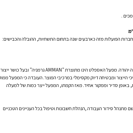
"מ
מפעל האספלט שבבעלות אורן בן ארי שוכן במחצבת חוצה יהודה. מפעל האספלט הינו מתוצרת "AMMAN גרמניה" ובעל 
כי הייצור ומבטיחה דיוק מקסימלי במרכיבי המוצר. העובדה כי המפעל ממו
באופן סדיר וממקור אחיד. מאז הקמתו, המפעל ייצר כמות של למעלה
 מתנהל סידור העבודה ,הנהלת חשבונות וטיפול בכל העניינים הטכניים