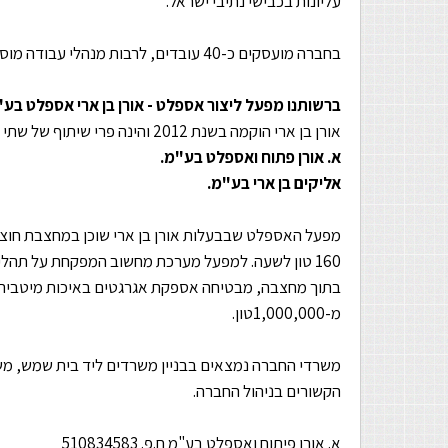
עליונות בכבישי נתיבי ישראל.
בחברה מועסקים כ-40 עובדים, לרבות מנהלי עבודה מוסמכים .
ברשותנו מפעל ליצור אספלט - אורן בן ארי אספלט בע
אורן בן ארי הוקמה בשנת 2012 והינה פרי שיתוף של שתי חברות הפועלות מזה כארבעים שנה בתחום התשתיות, ההובלה והכבישים:
א. אורן פתוח ואספלט בע"מ.
אליקים בן ארי בע"מ.
160 טון לשעה. למפעל מערכת מחשוב המפקחת על תהלי
בתוך מחצבה, מבטיחה אספקת אגרגטים באיכות מיטבית, 
מ-1,000,000טון.
משרדי החברה נמצאים בבניין משרדים ליד בית שמש, משם
הקשורים בניהול החברה.
א. אורן פיתוח ואספלט בע"מ ח.פ. 510834583