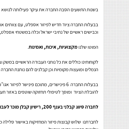
בשנות התשעים הסבה החברה את עיקר פעילותה לנושא פ
בבעלות החברה ציוד חדיש לפיזור אספלט, עם צוותים אורג
וכבישים ראשיים של נתיבי ישראל וכלה במשטחי אספלט, חני
המוטו שלנו
מקצועיות, איכות, ואמינות
.
לקוחותינו כוללים את כל נותני העבודה הראשיים במשק וב
הנמלים ומועצות מקומיות וכן קבלנים להם נותנת החברה שר
בבעלות החברה 6 פינישרים, מתוכם פינישר 
להובלת הציוד ומוסך לטיפולי תחזוקה שוטפים באזור תעש
לחברה סיווג קבלני בענף 200, רישיון קבלן מוכר לעבודות ממשלתיות, מספר ספק במשרד הביטחון ותקן איזו מוסמך ע"י הטכניון.
לחברתנו שלוש קבוצות פיזור המחזיקות באישור סלילה מי