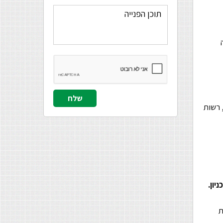
 רשות
ת