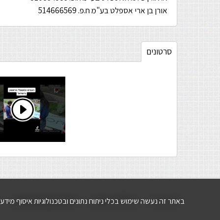
אורן בן ארי אספלט בע"מ ח.פ. 514666569
סרטונים
באתר זה נעשה שימוש בכלי ניתוח נתונים ובטכנולוגיות איסוף מידע אוטומטיות כגון cookies (עוגיות) לש
דף הבית
סלילת כבישים
חידוש משטחי אספלט